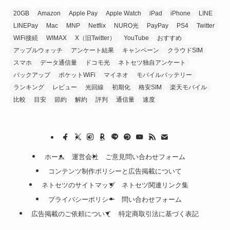
20GB
Amazon
Apple Pay
Apple Watch
iPad
iPhone
LINE
LINEPay
Mac
MNP
Netflix
NURO光
PayPay
PS4
Twitter
WiFi接続
WIMAX
X（旧Twitter）
YouTube
おすすめ
アップルウォッチ
アンケート結果
キャンペーン
クラウドSIM
スマホ
データ通信量
ドコモ光
ネトセツ独自アンケート
バックアップ
ポケットWiFi
マイネオ
モバイルバッテリー
ランキング
レビュー
光回線
初期化
格安SIM
楽天モバイル
比較
目安
節約
解約
評判
通信量
速度
ホーム
運営会社
ご意見問い合わせフォーム
コンテンツ制作ポリシーと広告掲載について
ネトセツのサイトマップ
ネトセツ関連リンク集
プライバシーポリシー
問い合わせフォーム
広告掲載のご依頼について
特定商取引法に基づく表記