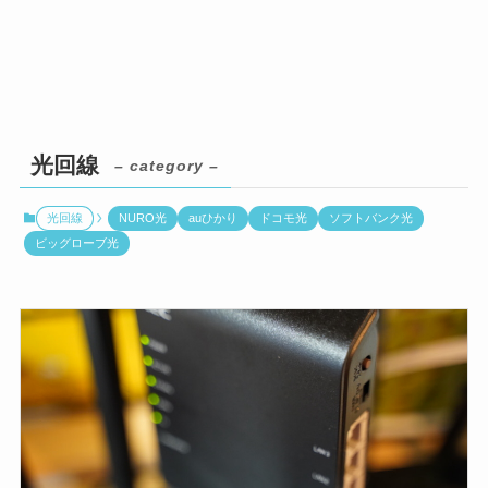
光回線
– category –
光回線
NURO光
auひかり
ドコモ光
ソフトバンク光
ビッグローブ光