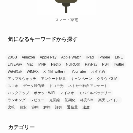
スマート家電
気になるキーワードから探す
20GB
Amazon
Apple Pay
Apple Watch
iPad
iPhone
LINE
LINEPay
Mac
MNP
Netflix
NURO光
PayPay
PS4
Twitter
WiFi接続
WIMAX
X（旧Twitter）
YouTube
おすすめ
アップルウォッチ
アンケート結果
キャンペーン
クラウドSIM
スマホ
データ通信量
ドコモ光
ネトセツ独自アンケート
バックアップ
ポケットWiFi
マイネオ
モバイルバッテリー
ランキング
レビュー
光回線
初期化
格安SIM
楽天モバイル
比較
目安
節約
解約
評判
通信量
速度
カテゴリー