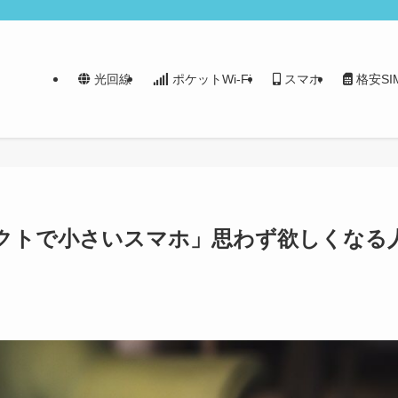
光回線
ポケットWi-Fi
スマホ
格安SI
パクトで小さいスマホ」思わず欲しくなる