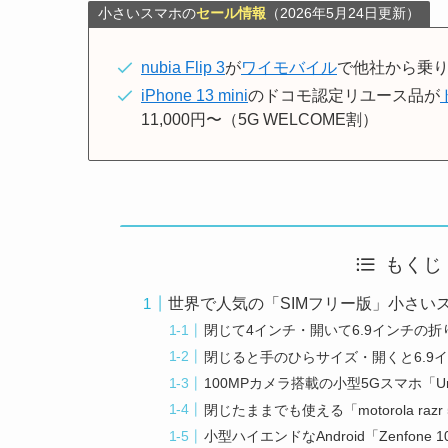
小さいスマホの
セール情報
（2026年5月24日更新）
nubia Flip 3
が
ワイモバイル
で他社から乗り
iPhone 13 mini
のドコモ認定リユース品が
11,000円〜（5G WELCOME割）
もくじ
世界で人気の「SIMフリー版」小さい
閉じて4インチ・開いて6.9インチの折りたた
閉じると手のひらサイズ・開くと6.9インチ「
100MPカメラ搭載の小型5Gスマホ「Uniher
閉じたままでも使える「motorola razr
小型ハイエンドなAndroid「Zenfone 