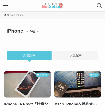
ホーム
iPhone
iPhone
– tag –
新着記事
人気記事
iPhone
Mac
iPhone 16 Proの「忖度な
MacでiPhoneを操作する