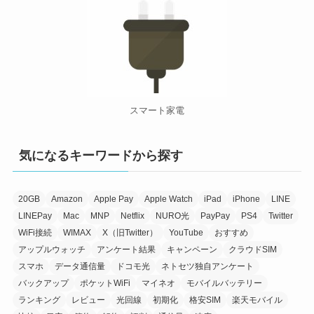
スマート家電
気になるキーワードから探す
20GB
Amazon
Apple Pay
Apple Watch
iPad
iPhone
LINE
LINEPay
Mac
MNP
Netflix
NURO光
PayPay
PS4
Twitter
WiFi接続
WIMAX
X（旧Twitter）
YouTube
おすすめ
アップルウォッチ
アンケート結果
キャンペーン
クラウドSIM
スマホ
データ通信量
ドコモ光
ネトセツ独自アンケート
バックアップ
ポケットWiFi
マイネオ
モバイルバッテリー
ランキング
レビュー
光回線
初期化
格安SIM
楽天モバイル