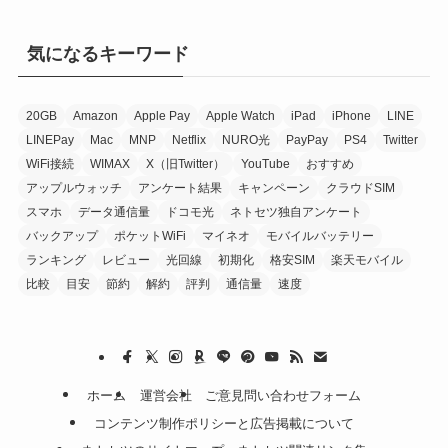
気になるキーワード
20GB
Amazon
Apple Pay
Apple Watch
iPad
iPhone
LINE
LINEPay
Mac
MNP
Netflix
NURO光
PayPay
PS4
Twitter
WiFi接続
WIMAX
X（旧Twitter）
YouTube
おすすめ
アップルウォッチ
アンケート結果
キャンペーン
クラウドSIM
スマホ
データ通信量
ドコモ光
ネトセツ独自アンケート
バックアップ
ポケットWiFi
マイネオ
モバイルバッテリー
ランキング
レビュー
光回線
初期化
格安SIM
楽天モバイル
比較
目安
節約
解約
評判
通信量
速度
ホーム
運営会社
ご意見問い合わせフォーム
コンテンツ制作ポリシーと広告掲載について