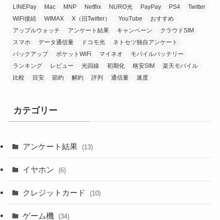
LINEPay
Mac
MNP
Netflix
NURO光
PayPay
PS4
Twitter
WiFi接続
WIMAX
X（旧Twitter）
YouTube
おすすめ
アップルウォッチ
アンケート結果
キャンペーン
クラウドSIM
スマホ
データ通信量
ドコモ光
ネトセツ独自アンケート
バックアップ
ポケットWiFi
マイネオ
モバイルバッテリー
ランキング
レビュー
光回線
初期化
格安SIM
楽天モバイル
比較
目安
節約
解約
評判
通信量
速度
カテゴリー
アンケート結果
(13)
イヤホン
(6)
クレジットカード
(10)
ゲーム機
(34)