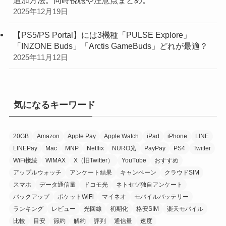
2025年12月19日
【PS5/PS Portal】には3機種「PULSE Explore」
「INZONE Buds」「Arctis GameBuds」どれが最適？
2025年11月12日
気になるキーワード
20GB
Amazon
Apple Pay
Apple Watch
iPad
iPhone
LINE
LINEPay
Mac
MNP
Netflix
NURO光
PayPay
PS4
Twitter
WiFi接続
WIMAX
X（旧Twitter）
YouTube
おすすめ
アップルウォッチ
アンケート結果
キャンペーン
クラウドSIM
スマホ
データ通信量
ドコモ光
ネトセツ独自アンケート
バックアップ
ポケットWiFi
マイネオ
モバイルバッテリー
ランキング
レビュー
光回線
初期化
格安SIM
楽天モバイル
比較
目安
節約
解約
評判
通信量
速度