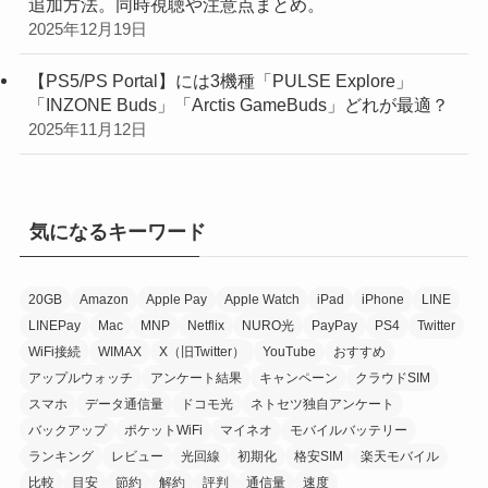
追加方法。同時視聴や注意点まとめ。
2025年12月19日
【PS5/PS Portal】には3機種「PULSE Explore」
「INZONE Buds」「Arctis GameBuds」どれが最適？
2025年11月12日
気になるキーワード
20GB
Amazon
Apple Pay
Apple Watch
iPad
iPhone
LINE
LINEPay
Mac
MNP
Netflix
NURO光
PayPay
PS4
Twitter
WiFi接続
WIMAX
X（旧Twitter）
YouTube
おすすめ
アップルウォッチ
アンケート結果
キャンペーン
クラウドSIM
スマホ
データ通信量
ドコモ光
ネトセツ独自アンケート
バックアップ
ポケットWiFi
マイネオ
モバイルバッテリー
ランキング
レビュー
光回線
初期化
格安SIM
楽天モバイル
比較
目安
節約
解約
評判
通信量
速度