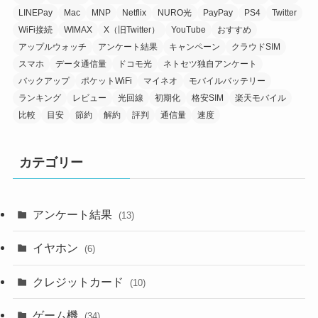
LINEPay
Mac
MNP
Netflix
NURO光
PayPay
PS4
Twitter
WiFi接続
WIMAX
X（旧Twitter）
YouTube
おすすめ
アップルウォッチ
アンケート結果
キャンペーン
クラウドSIM
スマホ
データ通信量
ドコモ光
ネトセツ独自アンケート
バックアップ
ポケットWiFi
マイネオ
モバイルバッテリー
ランキング
レビュー
光回線
初期化
格安SIM
楽天モバイル
比較
目安
節約
解約
評判
通信量
速度
カテゴリー
アンケート結果
(13)
イヤホン
(6)
クレジットカード
(10)
ゲーム機
(34)