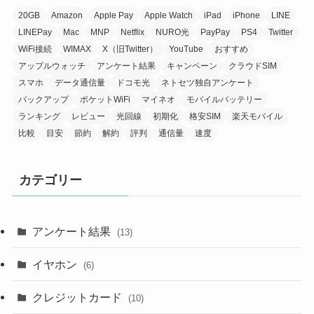
20GB
Amazon
Apple Pay
Apple Watch
iPad
iPhone
LINE
LINEPay
Mac
MNP
Netflix
NURO光
PayPay
PS4
Twitter
WiFi接続
WIMAX
X（旧Twitter）
YouTube
おすすめ
アップルウォッチ
アンケート結果
キャンペーン
クラウドSIM
スマホ
データ通信量
ドコモ光
ネトセツ独自アンケート
バックアップ
ポケットWiFi
マイネオ
モバイルバッテリー
ランキング
レビュー
光回線
初期化
格安SIM
楽天モバイル
比較
目安
節約
解約
評判
通信量
速度
カテゴリー
アンケート結果
(13)
イヤホン
(6)
クレジットカード
(10)