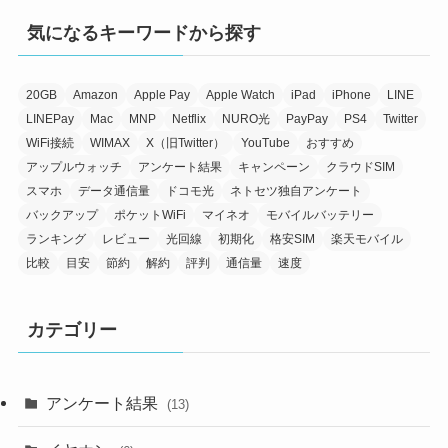
気になるキーワードから探す
20GB
Amazon
Apple Pay
Apple Watch
iPad
iPhone
LINE
LINEPay
Mac
MNP
Netflix
NURO光
PayPay
PS4
Twitter
WiFi接続
WIMAX
X（旧Twitter）
YouTube
おすすめ
アップルウォッチ
アンケート結果
キャンペーン
クラウドSIM
スマホ
データ通信量
ドコモ光
ネトセツ独自アンケート
バックアップ
ポケットWiFi
マイネオ
モバイルバッテリー
ランキング
レビュー
光回線
初期化
格安SIM
楽天モバイル
比較
目安
節約
解約
評判
通信量
速度
カテゴリー
アンケート結果
(13)