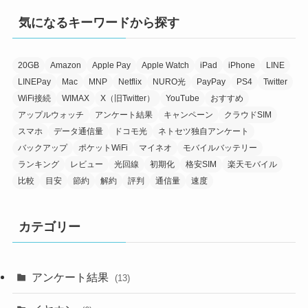
気になるキーワードから探す
20GB
Amazon
Apple Pay
Apple Watch
iPad
iPhone
LINE
LINEPay
Mac
MNP
Netflix
NURO光
PayPay
PS4
Twitter
WiFi接続
WIMAX
X（旧Twitter）
YouTube
おすすめ
アップルウォッチ
アンケート結果
キャンペーン
クラウドSIM
スマホ
データ通信量
ドコモ光
ネトセツ独自アンケート
バックアップ
ポケットWiFi
マイネオ
モバイルバッテリー
ランキング
レビュー
光回線
初期化
格安SIM
楽天モバイル
比較
目安
節約
解約
評判
通信量
速度
カテゴリー
アンケート結果
(13)