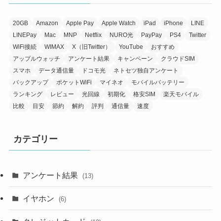
20GB
Amazon
Apple Pay
Apple Watch
iPad
iPhone
LINE
LINEPay
Mac
MNP
Netflix
NURO光
PayPay
PS4
Twitter
WiFi接続
WIMAX
X（旧Twitter）
YouTube
おすすめ
アップルウォッチ
アンケート結果
キャンペーン
クラウドSIM
スマホ
データ通信量
ドコモ光
ネトセツ独自アンケート
バックアップ
ポケットWiFi
マイネオ
モバイルバッテリー
ランキング
レビュー
光回線
初期化
格安SIM
楽天モバイル
比較
目安
節約
解約
評判
通信量
速度
カテゴリー
アンケート結果
(13)
イヤホン
(6)