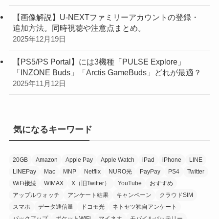
【画像解説】U-NEXTファミリーアカウントの登録・
追加方法。同時視聴や注意点まとめ。
2025年12月19日
【PS5/PS Portal】には3機種「PULSE Explore」
「INZONE Buds」「Arctis GameBuds」どれが最適？
2025年11月12日
気になるキーワード
20GB
Amazon
Apple Pay
Apple Watch
iPad
iPhone
LINE
LINEPay
Mac
MNP
Netflix
NURO光
PayPay
PS4
Twitter
WiFi接続
WIMAX
X（旧Twitter）
YouTube
おすすめ
アップルウォッチ
アンケート結果
キャンペーン
クラウドSIM
スマホ
データ通信量
ドコモ光
ネトセツ独自アンケート
バックアップ
ポケットWiFi
マイネオ
モバイルバッテリー