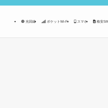
光回線
ポケットWi-Fi
スマホ
格安SI