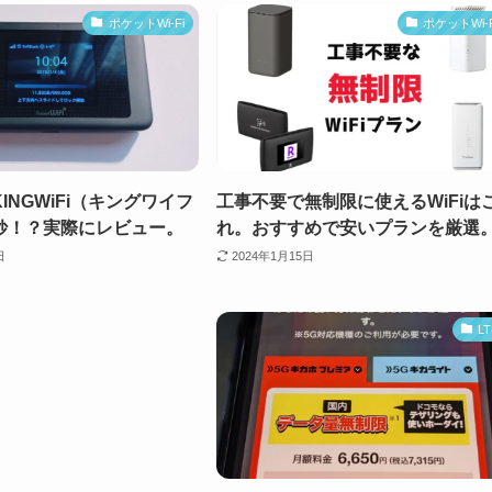
ポケットWi-Fi
ポケットWi-F
INGWiFi（キングワイフ
工事不要で無制限に使えるWiFiは
妙！？実際にレビュー。
れ。おすすめで安いプランを厳選
日
2024年1月15日
L