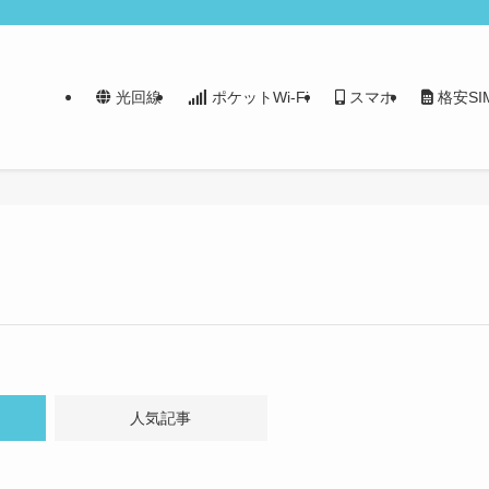
光回線
ポケットWi-Fi
スマホ
格安SI
人気記事