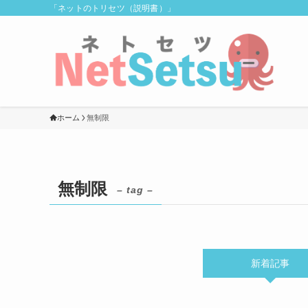
「ネットのトリセツ（説明書）」
ホーム
無制限
無制限
– tag –
新着記事