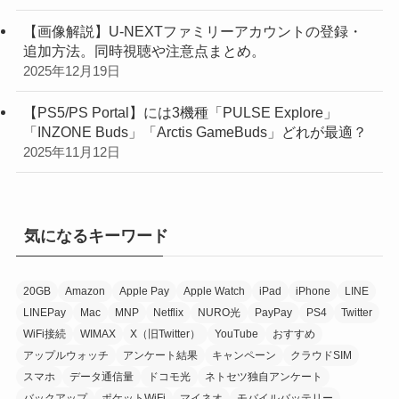
【画像解説】U-NEXTファミリーアカウントの登録・
追加方法。同時視聴や注意点まとめ。
2025年12月19日
【PS5/PS Portal】には3機種「PULSE Explore」
「INZONE Buds」「Arctis GameBuds」どれが最適？
2025年11月12日
気になるキーワード
20GB
Amazon
Apple Pay
Apple Watch
iPad
iPhone
LINE
LINEPay
Mac
MNP
Netflix
NURO光
PayPay
PS4
Twitter
WiFi接続
WIMAX
X（旧Twitter）
YouTube
おすすめ
アップルウォッチ
アンケート結果
キャンペーン
クラウドSIM
スマホ
データ通信量
ドコモ光
ネトセツ独自アンケート
バックアップ
ポケットWiFi
マイネオ
モバイルバッテリー