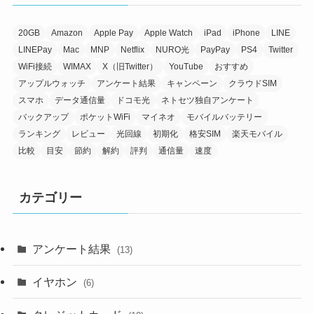
20GB
Amazon
Apple Pay
Apple Watch
iPad
iPhone
LINE
LINEPay
Mac
MNP
Netflix
NURO光
PayPay
PS4
Twitter
WiFi接続
WIMAX
X（旧Twitter）
YouTube
おすすめ
アップルウォッチ
アンケート結果
キャンペーン
クラウドSIM
スマホ
データ通信量
ドコモ光
ネトセツ独自アンケート
バックアップ
ポケットWiFi
マイネオ
モバイルバッテリー
ランキング
レビュー
光回線
初期化
格安SIM
楽天モバイル
比較
目安
節約
解約
評判
通信量
速度
カテゴリー
アンケート結果
(13)
イヤホン
(6)