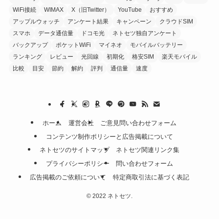
WiFi接続
WIMAX
X（旧Twitter）
YouTube
おすすめ
アップルウォッチ
アンケート結果
キャンペーン
クラウドSIM
スマホ
データ通信量
ドコモ光
ネトセツ独自アンケート
バックアップ
ポケットWiFi
マイネオ
モバイルバッテリー
ランキング
レビュー
光回線
初期化
格安SIM
楽天モバイル
比較
目安
節約
解約
評判
通信量
速度
ホーム
運営会社
ご意見問い合わせフォーム
コンテンツ制作ポリシーと広告掲載について
ネトセツのサイトマップ
ネトセツ関連リンク集
プライバシーポリシー
問い合わせフォーム
広告掲載のご依頼について
特定商取引法に基づく表記
©
2022 ネトセツ.