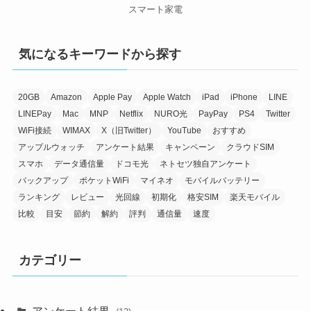
スマート家電
気になるキーワードから探す
20GB
Amazon
Apple Pay
Apple Watch
iPad
iPhone
LINE
LINEPay
Mac
MNP
Netflix
NURO光
PayPay
PS4
Twitter
WiFi接続
WIMAX
X（旧Twitter）
YouTube
おすすめ
アップルウォッチ
アンケート結果
キャンペーン
クラウドSIM
スマホ
データ通信量
ドコモ光
ネトセツ独自アンケート
バックアップ
ポケットWiFi
マイネオ
モバイルバッテリー
ランキング
レビュー
光回線
初期化
格安SIM
楽天モバイル
比較
目安
節約
解約
評判
通信量
速度
カテゴリー
アンケート結果