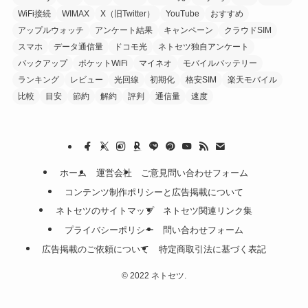
WiFi接続
WIMAX
X（旧Twitter）
YouTube
おすすめ
アップルウォッチ
アンケート結果
キャンペーン
クラウドSIM
スマホ
データ通信量
ドコモ光
ネトセツ独自アンケート
バックアップ
ポケットWiFi
マイネオ
モバイルバッテリー
ランキング
レビュー
光回線
初期化
格安SIM
楽天モバイル
比較
目安
節約
解約
評判
通信量
速度
ホーム
運営会社
ご意見問い合わせフォーム
コンテンツ制作ポリシーと広告掲載について
ネトセツのサイトマップ
ネトセツ関連リンク集
プライバシーポリシー
問い合わせフォーム
広告掲載のご依頼について
特定商取引法に基づく表記
©
2022 ネトセツ.