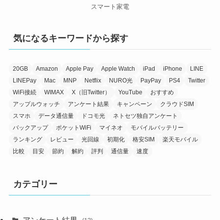
スマート家電
気になるキーワードから探す
20GB
Amazon
Apple Pay
Apple Watch
iPad
iPhone
LINE
LINEPay
Mac
MNP
Netflix
NURO光
PayPay
PS4
Twitter
WiFi接続
WIMAX
X（旧Twitter）
YouTube
おすすめ
アップルウォッチ
アンケート結果
キャンペーン
クラウドSIM
スマホ
データ通信量
ドコモ光
ネトセツ独自アンケート
バックアップ
ポケットWiFi
マイネオ
モバイルバッテリー
ランキング
レビュー
光回線
初期化
格安SIM
楽天モバイル
比較
目安
節約
解約
評判
通信量
速度
カテゴリー
アンケート結果