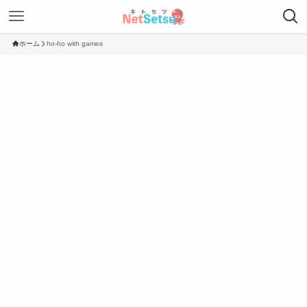
ホーム
ho-ho with games