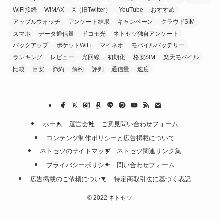
WiFi接続
WIMAX
X（旧Twitter）
YouTube
おすすめ
アップルウォッチ
アンケート結果
キャンペーン
クラウドSIM
スマホ
データ通信量
ドコモ光
ネトセツ独自アンケート
バックアップ
ポケットWiFi
マイネオ
モバイルバッテリー
ランキング
レビュー
光回線
初期化
格安SIM
楽天モバイル
比較
目安
節約
解約
評判
通信量
速度
ホーム
運営会社
ご意見問い合わせフォーム
コンテンツ制作ポリシーと広告掲載について
ネトセツのサイトマップ
ネトセツ関連リンク集
プライバシーポリシー
問い合わせフォーム
広告掲載のご依頼について
特定商取引法に基づく表記
©
2022 ネトセツ.