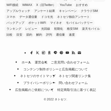
WiFi接続
WIMAX
X（旧Twitter）
YouTube
おすすめ
アップルウォッチ
アンケート結果
キャンペーン
クラウドSIM
スマホ
データ通信量
ドコモ光
ネトセツ独自アンケート
バックアップ
ポケットWiFi
マイネオ
モバイルバッテリー
ランキング
レビュー
光回線
初期化
格安SIM
楽天モバイル
比較
目安
節約
解約
評判
通信量
速度
ホーム
運営会社
ご意見問い合わせフォーム
コンテンツ制作ポリシーと広告掲載について
ネトセツのサイトマップ
ネトセツ関連リンク集
プライバシーポリシー
問い合わせフォーム
広告掲載のご依頼について
特定商取引法に基づく表記
©
2022 ネトセツ.