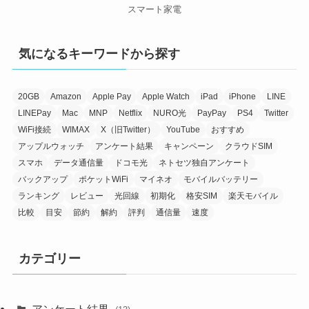
スマート家電
気になるキーワードから探す
20GB
Amazon
Apple Pay
Apple Watch
iPad
iPhone
LINE
LINEPay
Mac
MNP
Netflix
NURO光
PayPay
PS4
Twitter
WiFi接続
WIMAX
X（旧Twitter）
YouTube
おすすめ
アップルウォッチ
アンケート結果
キャンペーン
クラウドSIM
スマホ
データ通信量
ドコモ光
ネトセツ独自アンケート
バックアップ
ポケットWiFi
マイネオ
モバイルバッテリー
ランキング
レビュー
光回線
初期化
格安SIM
楽天モバイル
比較
目安
節約
解約
評判
通信量
速度
カテゴリー
アンケート結果