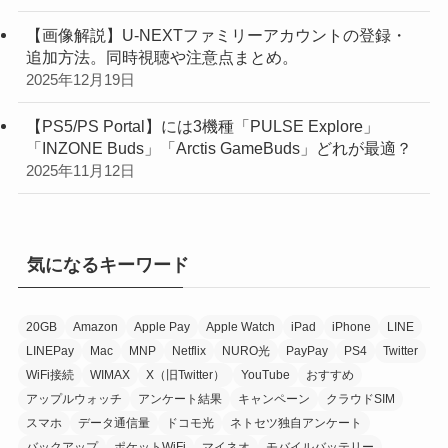
【画像解説】U-NEXTファミリーアカウントの登録・
追加方法。同時視聴や注意点まとめ。
2025年12月19日
【PS5/PS Portal】には3機種「PULSE Explore」
「INZONE Buds」「Arctis GameBuds」どれが最適？
2025年11月12日
気になるキーワード
20GB
Amazon
Apple Pay
Apple Watch
iPad
iPhone
LINE
LINEPay
Mac
MNP
Netflix
NURO光
PayPay
PS4
Twitter
WiFi接続
WIMAX
X（旧Twitter）
YouTube
おすすめ
アップルウォッチ
アンケート結果
キャンペーン
クラウドSIM
スマホ
データ通信量
ドコモ光
ネトセツ独自アンケート
バックアップ
ポケットWiFi
マイネオ
モバイルバッテリー