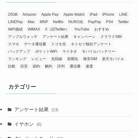
20GB
Amazon
Apple Pay
Apple Watch
iPad
iPhone
LINE
LINEPay
Mac
MNP
Netflix
NURO光
PayPay
PS4
Twitter
WiFi接続
WIMAX
X（旧Twitter）
YouTube
おすすめ
アップルウォッチ
アンケート結果
キャンペーン
クラウドSIM
スマホ
データ通信量
ドコモ光
ネトセツ独自アンケート
バックアップ
ポケットWiFi
マイネオ
モバイルバッテリー
ランキング
レビュー
光回線
初期化
格安SIM
楽天モバイル
比較
目安
節約
解約
評判
通信量
速度
カテゴリー
アンケート結果
(13)
イヤホン
(6)