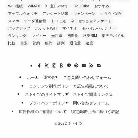
WiFi接続
WIMAX
X（旧Twitter）
YouTube
おすすめ
アップルウォッチ
アンケート結果
キャンペーン
クラウドSIM
スマホ
データ通信量
ドコモ光
ネトセツ独自アンケート
バックアップ
ポケットWiFi
マイネオ
モバイルバッテリー
ランキング
レビュー
光回線
初期化
格安SIM
楽天モバイル
比較
目安
節約
解約
評判
通信量
速度
ホーム
運営会社
ご意見問い合わせフォーム
コンテンツ制作ポリシーと広告掲載について
ネトセツのサイトマップ
ネトセツ関連リンク集
プライバシーポリシー
問い合わせフォーム
広告掲載のご依頼について
特定商取引法に基づく表記
©
2022 ネトセツ.