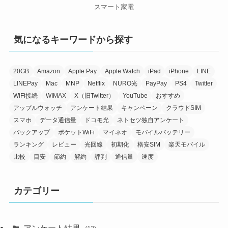
スマート家電
気になるキーワードから探す
20GB
Amazon
Apple Pay
Apple Watch
iPad
iPhone
LINE
LINEPay
Mac
MNP
Netflix
NURO光
PayPay
PS4
Twitter
WiFi接続
WIMAX
X（旧Twitter）
YouTube
おすすめ
アップルウォッチ
アンケート結果
キャンペーン
クラウドSIM
スマホ
データ通信量
ドコモ光
ネトセツ独自アンケート
バックアップ
ポケットWiFi
マイネオ
モバイルバッテリー
ランキング
レビュー
光回線
初期化
格安SIM
楽天モバイル
比較
目安
節約
解約
評判
通信量
速度
カテゴリー
アンケート結果