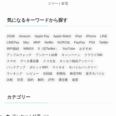
スマート家電
気になるキーワードから探す
20GB
Amazon
Apple Pay
Apple Watch
iPad
iPhone
LINE
LINEPay
Mac
MNP
Netflix
NURO光
PayPay
PS4
Twitter
WiFi接続
WIMAX
X（旧Twitter）
YouTube
おすすめ
アップルウォッチ
アンケート結果
キャンペーン
クラウドSIM
スマホ
データ通信量
ドコモ光
ネトセツ独自アンケート
バックアップ
ポケットWiFi
マイネオ
モバイルバッテリー
ランキング
レビュー
光回線
初期化
格安SIM
楽天モバイル
比較
目安
節約
解約
評判
通信量
速度
カテゴリー
アンケート結果