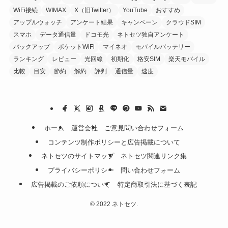
WiFi接続
WIMAX
X（旧Twitter）
YouTube
おすすめ
アップルウォッチ
アンケート結果
キャンペーン
クラウドSIM
スマホ
データ通信量
ドコモ光
ネトセツ独自アンケート
バックアップ
ポケットWiFi
マイネオ
モバイルバッテリー
ランキング
レビュー
光回線
初期化
格安SIM
楽天モバイル
比較
目安
節約
解約
評判
通信量
速度
ホーム
運営会社
ご意見問い合わせフォーム
コンテンツ制作ポリシーと広告掲載について
ネトセツのサイトマップ
ネトセツ関連リンク集
プライバシーポリシー
問い合わせフォーム
広告掲載のご依頼について
特定商取引法に基づく表記
©
2022 ネトセツ.