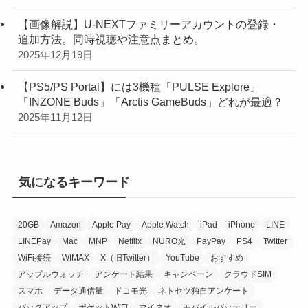
【画像解説】U-NEXTファミリーアカウントの登録・
追加方法。同時視聴や注意点まとめ。
2025年12月19日
【PS5/PS Portal】には3機種「PULSE Explore」
「INZONE Buds」「Arctis GameBuds」どれが最適？
2025年11月12日
気になるキーワード
20GB
Amazon
Apple Pay
Apple Watch
iPad
iPhone
LINE
LINEPay
Mac
MNP
Netflix
NURO光
PayPay
PS4
Twitter
WiFi接続
WIMAX
X（旧Twitter）
YouTube
おすすめ
アップルウォッチ
アンケート結果
キャンペーン
クラウドSIM
スマホ
データ通信量
ドコモ光
ネトセツ独自アンケート
バックアップ
ポケットWiFi
マイネオ
モバイルバッテリー