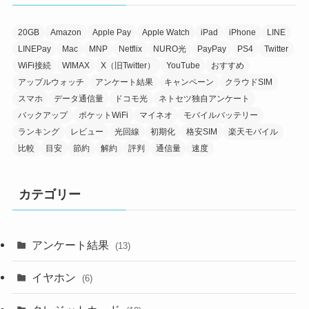
20GB
Amazon
Apple Pay
Apple Watch
iPad
iPhone
LINE
LINEPay
Mac
MNP
Netflix
NURO光
PayPay
PS4
Twitter
WiFi接続
WIMAX
X（旧Twitter）
YouTube
おすすめ
アップルウォッチ
アンケート結果
キャンペーン
クラウドSIM
スマホ
データ通信量
ドコモ光
ネトセツ独自アンケート
バックアップ
ポケットWiFi
マイネオ
モバイルバッテリー
ランキング
レビュー
光回線
初期化
格安SIM
楽天モバイル
比較
目安
節約
解約
評判
通信量
速度
カテゴリー
アンケート結果
(13)
イヤホン
(6)