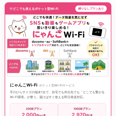
どこでも使えるポケット型Wi-Fi
縛りなしプランあり
にゃんこWi-Fi
ポケット型Wi-Fiサービス
手のひらサイズの端末1台で、自宅でも外出先でも「どこでも繋がる
Wi-Fi環境」が整う。届けばすぐ使える即日発送対応。
20GBプラン
100GBプラン
2,000
2,970
円〜/月
円/月