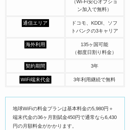
（Wi-Fi安心オプショ
ン加入で無料）
通信エリア
ドコモ、KDDI、ソフ
トバンクの3キャリア
海外利用
135ヶ国可能
（都度日割り料金）
契約期間
3年
WiFi端末代金
3年利用継続で無料
地球WiFiの料金プランは基本料金の5,980円＋
端末代金の36ヶ月割賦金450円で通常なら6,430
円の月額料金がかかります。