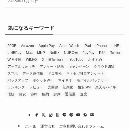
2025年11月12日
気になるキーワード
20GB
Amazon
Apple Pay
Apple Watch
iPad
iPhone
LINE
LINEPay
Mac
MNP
Netflix
NURO光
PayPay
PS4
Twitter
WiFi接続
WIMAX
X（旧Twitter）
YouTube
おすすめ
アップルウォッチ
アンケート結果
キャンペーン
クラウドSIM
スマホ
データ通信量
ドコモ光
ネトセツ独自アンケート
バックアップ
ポケットWiFi
マイネオ
モバイルバッテリー
ランキング
レビュー
光回線
初期化
格安SIM
楽天モバイル
比較
目安
節約
解約
評判
通信量
速度
ホーム
運営会社
ご意見問い合わせフォーム