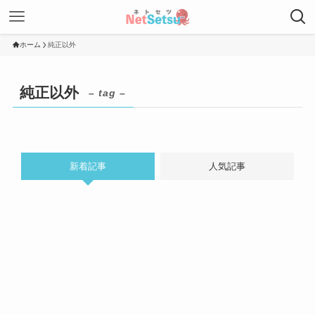
ホーム
純正以外
純正以外
– tag –
新着記事
人気記事