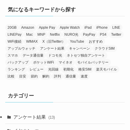
気になるキーワードから探す
20GB
Amazon
Apple Pay
Apple Watch
iPad
iPhone
LINE
LINEPay
Mac
MNP
Netflix
NURO光
PayPay
PS4
Twitter
WiFi接続
WIMAX
X（旧Twitter）
YouTube
おすすめ
アップルウォッチ
アンケート結果
キャンペーン
クラウドSIM
スマホ
データ通信量
ドコモ光
ネトセツ独自アンケート
バックアップ
ポケットWiFi
マイネオ
モバイルバッテリー
ランキング
レビュー
光回線
初期化
格安SIM
楽天モバイル
比較
目安
節約
解約
評判
通信量
速度
カテゴリー
アンケート結果
(13)