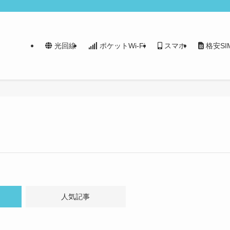
光回線
ポケットWi-Fi
スマホ
格安SI
人気記事