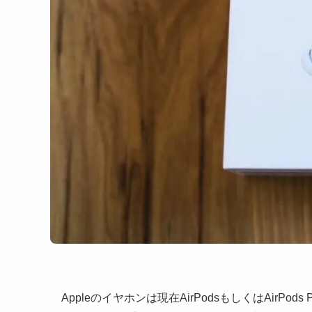
Appleのイヤホンは現在AirPodsもしくはAirPods