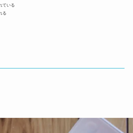
れている
れる