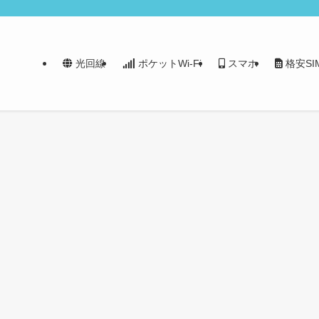
光回線
ポケットWi-Fi
スマホ
格安SI