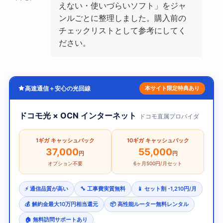
えない・使いづらいソフト」をジャ
ンルごとに整理しました。購入前の
チェックリストとして参考にしてく
ださい。
高速通信＋安心の光回線
本サイト限定特典あり
ドコモ光 × OCN インターネット
ドコモ直属プロバイダ
1ギガ キャッシュバック
10ギガ キャッシュバック
37,000
55,000
円
円
オプション不要
6ヶ月500円/月セット
⚡ 通信品質が高い
🔧 工事費実質無料
📱 セット割 -1,210円/月
💰 解約金最大10万円相当還元
📦 高性能ルーター無料レンタル
🏠 無料訪問サポートあり