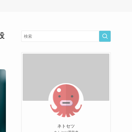
設
ネトセツ