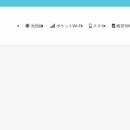
光回線
ポケットWi-Fi
スマホ
格安SI