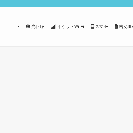
光回線
ポケットWi-Fi
スマホ
格安SI