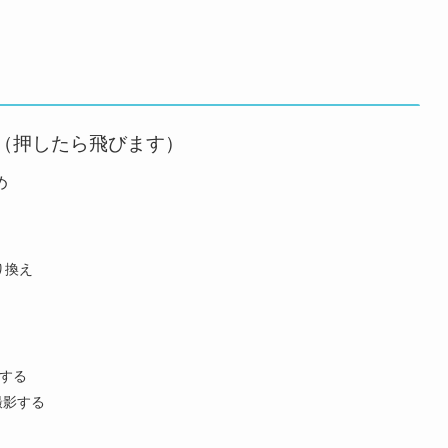
（押したら飛びます）
め
り換え
解除する
を撮影する