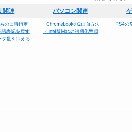
リ関連
パソコン関連
e検索の日時指定
・Chromebookの2画面方法
・PS4
の英語表記を戻す
・intel版Macの初期化手順
データ量を抑える