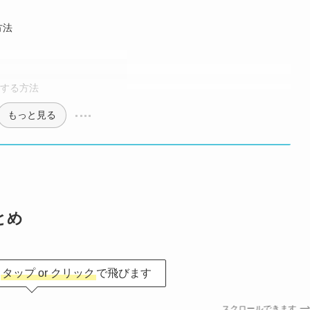
方法
示する方法
もっと見る
とめ
に
タップ or クリック
で飛びます
スクロールできます