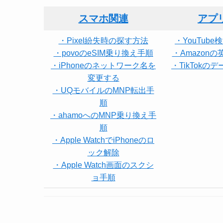
スマホ関連
アプ
・Pixel紛失時の探す方法
・YouTub
・povoのeSIM乗り換え手順
・Amazon
・iPhoneのネットワーク名を
・TikTokの
変更する
・UQモバイルのMNP転出手
順
・ahamoへのMNP乗り換え手
順
・Apple WatchでiPhoneのロ
ック解除
・Apple Watch画面のスクシ
ョ手順