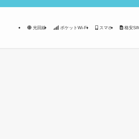
光回線
ポケットWi-Fi
スマホ
格安SI