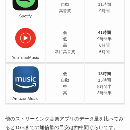
自動
11時間
高音質
9時間
Spotify
低
41時間
低
9時間半
高
6時間
常に高音質
6時間
YouTubeMusic
低
18時間
自動
15時間
中
8時間半
高
3時間半
AmazonMusic
他のストリーミング音楽アプリのデータ量を比べてみ
ると1GBまでの通信量の目安は約中間ぐらいです。