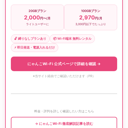
20GBプラン
100GBプラン
2,000
2,970
円〜/月
円/月
ライトユーザーに
3,000円以下でたっぷり
🔓 縛りなしプランあり
📦 Wi-Fi端末 無料レンタル
⚡ 即日発送・電源入れるだけ
にゃんこWi-Fi 公式ページで詳細を確認 →
※当サイト経由でご確認いただけます（PR）
料金・評判を詳しく確認したい方はこちら
→ にゃんこWi-Fi 徹底解説記事を読む