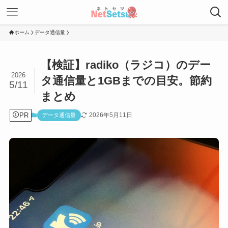
ホーム
データ通信量
【検証】radiko（ラジコ）のデー
2026
タ通信量と1GBまでの目安。節約
5/11
まとめ
PR
2026年5月11日
データ通信量