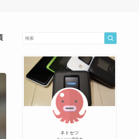
順
ネトセツ