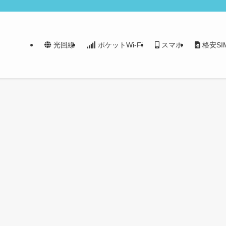
光回線
ポケットWi-Fi
スマホ
格安SI