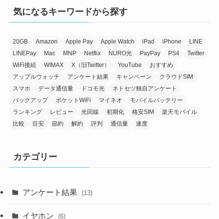
気になるキーワードから探す
20GB
Amazon
Apple Pay
Apple Watch
iPad
iPhone
LINE
LINEPay
Mac
MNP
Netflix
NURO光
PayPay
PS4
Twitter
WiFi接続
WIMAX
X（旧Twitter）
YouTube
おすすめ
アップルウォッチ
アンケート結果
キャンペーン
クラウドSIM
スマホ
データ通信量
ドコモ光
ネトセツ独自アンケート
バックアップ
ポケットWiFi
マイネオ
モバイルバッテリー
ランキング
レビュー
光回線
初期化
格安SIM
楽天モバイル
比較
目安
節約
解約
評判
通信量
速度
カテゴリー
アンケート結果
(13)
イヤホン
(6)