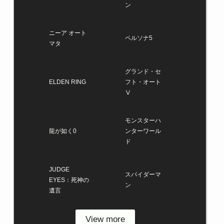
ン
ニーア オート
ペルソナ5
マタ
グランド・セ
ELDEN RING
フト・オート
Ⅴ
モンスターハ
龍が如く0
ンターワール
ド
JUDGE
スパイダーマ
EYES：死神の
ン
遺言