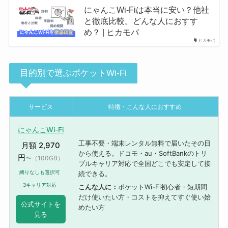
にゃんこWi-Fiは本当に安い？他社
と徹底比較。どんな人におすす
め？ | ヒカモバ
ヒカモバ
目的別で選ぶポケットWi-Fi
サービス
特徴・こんな人におすすめ
にゃんこWi-Fi
工事不要・端末レンタル無料で届いたその日
月額 2,970
から使える。ドコモ・au・SoftBankのトリ
円
〜（100GB）
プルキャリア対応で全国どこでも安定して接
縛りなしも選択可
続できる。
3キャリア対応
こんな人に：
ポケットWi-Fi初心者・短期間
だけ使いたい方・コストを抑えてすぐ使い始
公式サイトを
めたい方
見る