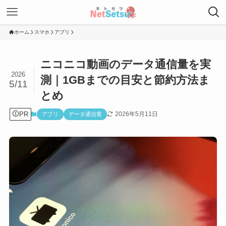
ホーム
スマホ
アプリ
ニコニコ動画のデータ通信量を実
2026
測｜1GBまでの目安と節約方法ま
5/11
とめ
PR
2026年5月11日
アプリ
データ通信量