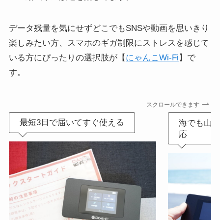
データ残量を気にせずどこでもSNSや動画を思いきり
楽しみたい方、スマホのギガ制限にストレスを感じて
いる方にぴったりの選択肢が【
にゃんこWi-Fi
】で
す。
スクロールできます
最短3日で届いてすぐ使える
海でも山で
応