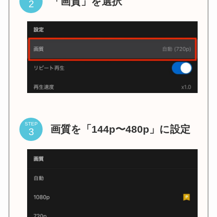
「画質」を選択
STEP
画質を「144p〜480p」に設定