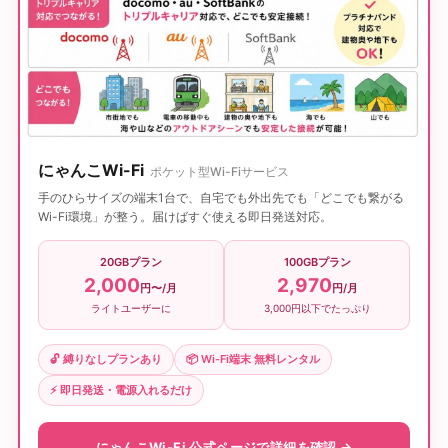
にゃんこWi-Fi
ポケット型Wi-Fiサービス
手のひらサイズの端末1台で、自宅でも外出先でも「どこでも繋がる
Wi-Fi環境」が整う。届けばすぐ使える即日発送対応。
20GBプラン
100GBプラン
2,000
2,970
円〜/月
円/月
ライトユーザーに
3,000円以下でたっぷり
🔓 縛りなしプランあり
📦 Wi-Fi端末 無料レンタル
⚡ 即日発送・電源入れるだけ
にゃんこWi-Fi 公式ページで詳細を確認 →