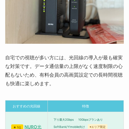
自宅での視聴が多い方には、光回線の導入が最も確実
な対策です。データ通信量の上限がなく速度制限の心
配もないため、有料会員の高画質設定での長時間視聴
も快適に楽しめます。
おすすめの光回線
特徴
下り最大2Gbps
10Gbpsプランあり
NURO光
SoftBank/Y!mobile向け
※エリア限定
★ 1位