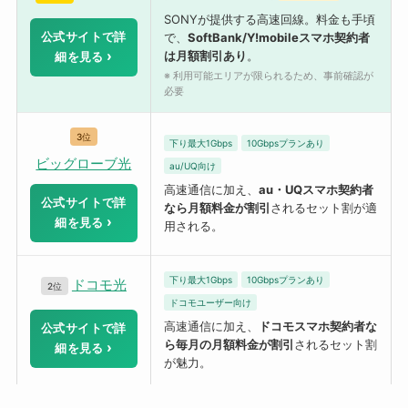
SONYが提供する高速回線。料金も手頃
公式サイトで詳
で、
SoftBank/Y!mobileスマホ契約者
は月額割引あり
。
細を見る
※ 利用可能エリアが限られるため、事前確認が
必要
3位
下り最大1Gbps
10Gbpsプランあり
ビッグローブ光
au/UQ向け
高速通信に加え、
au・UQスマホ契約者
公式サイトで詳
なら月額料金が割引
されるセット割が適
細を見る
用される。
下り最大1Gbps
10Gbpsプランあり
ドコモ光
2位
ドコモユーザー向け
高速通信に加え、
ドコモスマホ契約者な
公式サイトで詳
ら毎月の月額料金が割引
されるセット割
細を見る
が魅力。