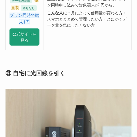
データ無制限
ン同時申し込みで対象端末が1円から。
量制
縛りなし
こんな人に：
月によって使用量が変わる方・
プラン同時で端
スマホとまとめて管理したい方・とにかくデ
末1円
ータ量を気にしたくない方
公式サイトを
見る
③ 自宅に光回線を引く