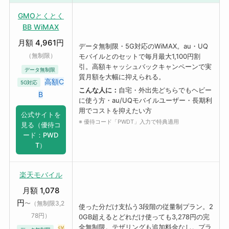
GMOとくとく
BB WiMAX
月額 4,961円
データ無制限・5G対応のWiMAX。au・UQ
（無制限）
モバイルとのセットで毎月最大1,100円割
引。高額キャッシュバックキャンペーンで実
データ無制限
質月額を大幅に抑えられる。
高額C
5G対応
こんな人に：
自宅・外出先どちらでもヘビー
B
に使う方・au/UQモバイルユーザー・長期利
用でコストを抑えたい方
公式サイトを
※ 優待コード「PWDT」入力で特典適用
見る（優待コ
ード：PWD
T）
楽天モバイル
月額 1,078
円
〜（無制限3,2
使った分だけ支払う3段階の従量制プラン。2
78円）
0GB超えるとどれだけ使っても3,278円の完
全無制限。テザリングも追加料金なし。プラ
従